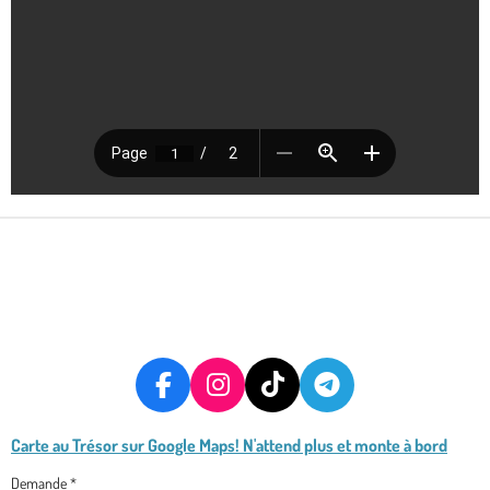
F
I
T
T
A
N
I
E
Carte au Trésor
sur Google Maps! N'attend plus et monte à bord
C
S
K
L
E
T
T
E
Demande *