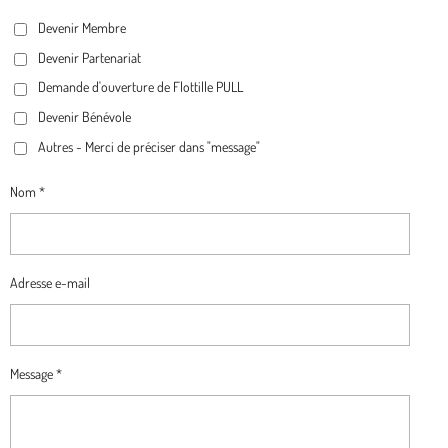
B
A
O
G
Devenir Membre
O
G
K
R
O
R
A
Devenir Partenariat
K
A
M
Demande d'ouverture de Flottille PULL
M
Devenir Bénévole
Autres - Merci de préciser dans "message"
Nom *
Adresse e-mail
Message *