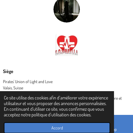
Siège
Pirates' Union of Light and Love
Valais, Suisse
Ce site utilise des cookies afin d’améliorer votre expérience
© 2024 Pirates' Union of Light and Love - L' Union des Pirates de lumière et
utilisateur et vous proposer des annonces personnalisées.
amour (P.U.L.L.)
En continuant d'utiliser ce site, vous confirmez que vous
acceptez notre politique d’utilisation des cookies.
Accord
E-mail
TikTok
WhatsApp