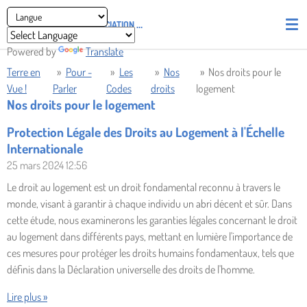
Passer
ASSOCIATION
PIRATES' UNION OF LIGHT AND LOVE - P.U.L.L
au
contenu
Powered by
Translate
principal
Terre en
»
Pour -
»
Les
»
Nos
»
Nos droits pour le
Vue !
Parler
Codes
droits
logement
Nos droits pour le logement
Protection Légale des Droits au Logement à l'Échelle
Internationale
25 mars 2024
12:56
Le droit au logement est un droit fondamental reconnu à travers le
monde, visant à garantir à chaque individu un abri décent et sûr. Dans
cette étude, nous examinerons les garanties légales concernant le droit
au logement dans différents pays, mettant en lumière l'importance de
ces mesures pour protéger les droits humains fondamentaux, tels que
définis dans la Déclaration universelle des droits de l'homme.
Lire plus »