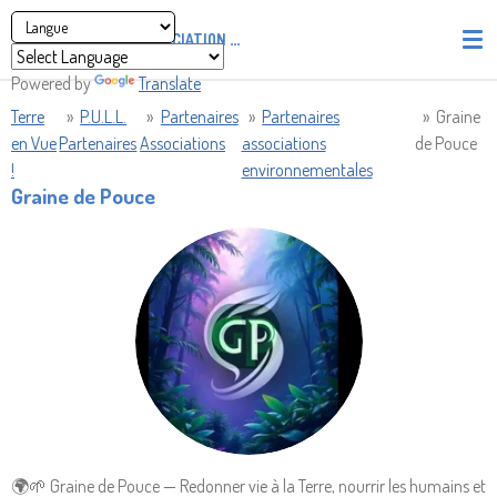
Passer
ASSOCIATION
PIRATES' UNION OF LIGHT AND LOVE - P.U
au
contenu
Powered by
Translate
principal
Terre
»
P.U.L.L.
»
Partenaires
»
Partenaires
»
Graine
en Vue
Partenaires
Associations
associations
de Pouce
!
environnementales
Graine de Pouce
🌍🌱 Graine de Pouce — Redonner vie à la Terre, nourrir les humains et