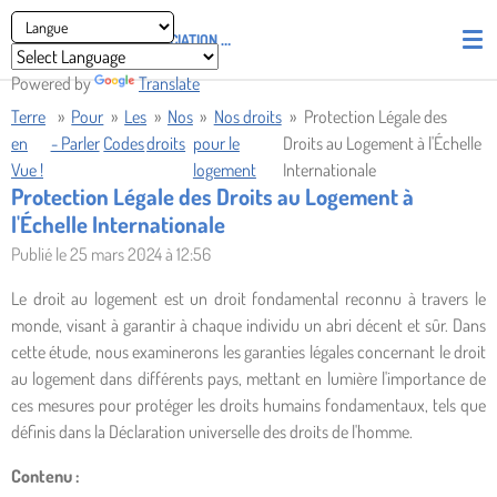
Passer
ASSOCIATION
PIRATES' UNION OF LIGHT AND LOVE - P.U.L.L
au
contenu
Powered by
Translate
principal
Terre
»
Pour
»
Les
»
Nos
»
Nos droits
»
Protection Légale des
en
- Parler
Codes
droits
pour le
Droits au Logement à l'Échelle
Vue !
logement
Internationale
Protection Légale des Droits au Logement à
l'Échelle Internationale
Publié le 25 mars 2024 à 12:56
Le droit au logement est un droit fondamental reconnu à travers le
monde, visant à garantir à chaque individu un abri décent et sûr. Dans
cette étude, nous examinerons les garanties légales concernant le droit
au logement dans différents pays, mettant en lumière l'importance de
ces mesures pour protéger les droits humains fondamentaux, tels que
définis dans la Déclaration universelle des droits de l'homme.
Contenu :