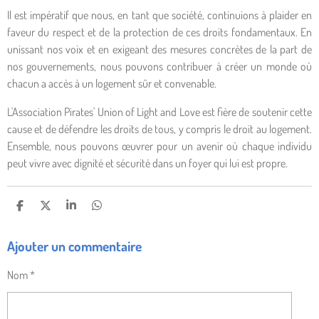
Il est impératif que nous, en tant que société, continuions à plaider en
faveur du respect et de la protection de ces droits fondamentaux. En
unissant nos voix et en exigeant des mesures concrètes de la part de
nos gouvernements, nous pouvons contribuer à créer un monde où
chacun a accès à un logement sûr et convenable.
L'Association Pirates' Union of Light and Love est fière de soutenir cette
cause et de défendre les droits de tous, y compris le droit au logement.
Ensemble, nous pouvons œuvrer pour un avenir où chaque individu
peut vivre avec dignité et sécurité dans un foyer qui lui est propre.
P
P
P
P
A
A
A
A
R
R
R
R
Ajouter un commentaire
T
T
T
T
A
A
A
A
G
G
G
G
Nom *
E
E
E
E
R
R
R
R