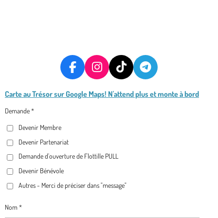
F
I
T
T
A
N
I
E
Carte au Trésor
sur Google Maps! N'attend plus et monte à bord
C
S
K
L
E
T
T
E
Demande *
B
A
O
G
Devenir Membre
O
G
K
R
O
R
A
Devenir Partenariat
K
A
M
Demande d'ouverture de Flottille PULL
M
Devenir Bénévole
Autres - Merci de préciser dans "message"
Nom *