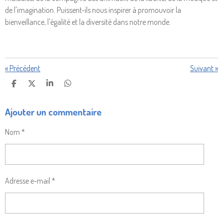
de l'imagination. Puissent-ils nous inspirer à promouvoir la
bienveillance, l'égalité et la diversité dans notre monde.
«
Précédent
Suivant
»
P
P
P
P
A
A
A
A
R
R
R
R
Ajouter un commentaire
T
T
T
T
A
A
A
A
G
G
G
G
Nom *
E
E
E
E
R
R
R
R
Adresse e-mail *