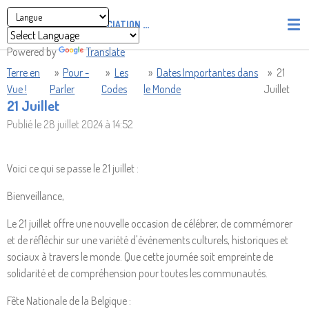
Passer
ASSOCIATION
PIRATES' UNION OF LIGHT AND LOVE - P.U
au
contenu
Powered by
Translate
principal
Terre en
»
Pour -
»
Les
»
Dates Importantes dans
»
21
Vue !
Parler
Codes
le Monde
Juillet
21 Juillet
Publié le 28 juillet 2024 à 14:52
Voici ce qui se passe le 21 juillet :
Bienveillance,
Le 21 juillet offre une nouvelle occasion de célébrer, de commémorer
et de réfléchir sur une variété d'événements culturels, historiques et
sociaux à travers le monde. Que cette journée soit empreinte de
solidarité et de compréhension pour toutes les communautés.
Fête Nationale de la Belgique :