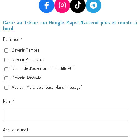
F
I
T
T
A
N
I
E
Carte au Trésor
sur Google Maps! N'attend plus et monte à
C
S
K
L
bord
E
T
T
E
B
A
O
G
Demande *
O
G
K
R
Devenir Membre
O
R
A
Devenir Partenariat
K
A
M
M
Demande d'ouverture de Flottille PULL
Devenir Bénévole
Autres - Merci de préciser dans "message"
Nom *
Adresse e-mail