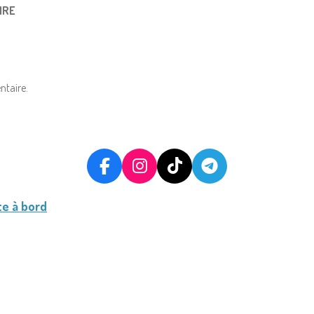
IRE
ntaire.
F
I
T
T
A
N
I
E
C
S
K
L
te à bord
E
T
T
E
B
A
O
G
O
G
K
R
O
R
A
K
A
M
M