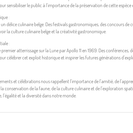
ur sensibiliser le public à l'importance de la préservation de cette espèc
ique :
e, un délice culinaire belge. Des festivals gastronomiques, des concours de 
r la culture culinaire belge et la créativité gastronomique.
iale :
emier atterrissage sur la Lune par Apollo 11 en 1969. Des conférences, de
ur célébrer cet exploit historique et inspirer les futures générations d'exp
nements et célébrations nous rappellent l'importance de l'amitié, de l'appre
a conservation de la faune, de la culture culinaire et de l'exploration spatia
 l'égalité et la diversité dans notre monde.