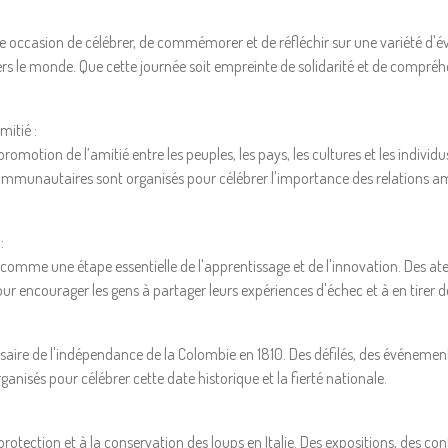
lle occasion de célébrer, de commémorer et de réfléchir sur une variété d'
ers le monde. Que cette journée soit empreinte de solidarité et de compréh
mitié :
promotion de l’amitié entre les peuples, les pays, les cultures et les indivi
communautaires sont organisés pour célébrer l'importance des relations am
:
 comme une étape essentielle de l'apprentissage et de l'innovation. Des ate
ur encourager les gens à partager leurs expériences d'échec et à en tirer de
rsaire de l'indépendance de la Colombie en 1810. Des défilés, des événement
ganisés pour célébrer cette date historique et la fierté nationale.
protection et à la conservation des loups en Italie. Des expositions, des con