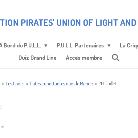
TION
PIRATES' UNION OF LIGHT AND L
A Bord du P.U.L.L.
P.U.L.L. Partenaires
La Criq
Quiz Grand Line
Accès membre
»
Les Codes
»
Dates Importantes dans le Monde
»
20 Juillet
50
et :