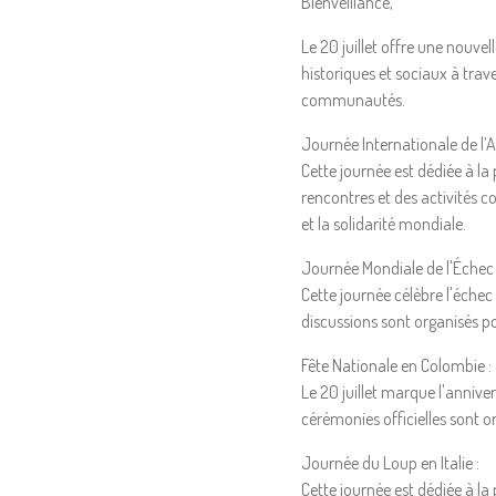
Bienveillance,
Le 20 juillet offre une nouve
historiques et sociaux à trav
communautés.
Journée Internationale de l’A
Cette journée est dédiée à la 
rencontres et des activités 
et la solidarité mondiale.
Journée Mondiale de l'Échec 
Cette journée célèbre l'échec
discussions sont organisés po
Fête Nationale en Colombie :
Le 20 juillet marque l'annive
cérémonies officielles sont or
Journée du Loup en Italie :
Cette journée est dédiée à la 