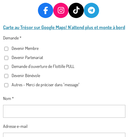
F
I
T
T
A
N
I
E
Carte au Trésor
sur Google Maps! N'attend plus et monte à bord
C
S
K
L
E
T
T
E
Demande *
B
A
O
G
Devenir Membre
O
G
K
R
O
R
A
Devenir Partenariat
K
A
M
Demande d'ouverture de Flottille PULL
M
Devenir Bénévole
Autres - Merci de préciser dans "message"
Nom *
Adresse e-mail