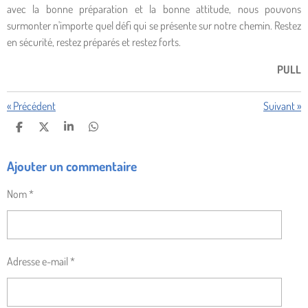
avec la bonne préparation et la bonne attitude, nous pouvons
surmonter n'importe quel défi qui se présente sur notre chemin. Restez
en sécurité, restez préparés et restez forts.
PULL
«
Précédent
Suivant
»
P
P
P
P
A
A
A
A
R
R
R
R
Ajouter un commentaire
T
T
T
T
A
A
A
A
G
G
G
G
Nom *
E
E
E
E
R
R
R
R
Adresse e-mail *