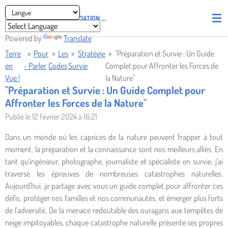
Passer
ASSOCIATION
PIRATES' UNION OF LIGHT AND LOVE - P.U.L.L
au
contenu
Powered by
Translate
principal
Terre
»
Pour
»
Les
»
Stratégie
»
"Préparation et Survie : Un Guide
en
- Parler
Codes
Survie
Complet pour Affronter les Forces de
Vue !
la Nature"
"Préparation et Survie : Un Guide Complet pour
Affronter les Forces de la Nature"
Publié le 12 février 2024 à 16:21
Dans un monde où les caprices de la nature peuvent frapper à tout
moment, la préparation et la connaissance sont nos meilleurs alliés. En
tant qu'ingénieur, photographe, journaliste et spécialiste en survie, j'ai
traversé les épreuves de nombreuses catastrophes naturelles.
Aujourd'hui, je partage avec vous un guide complet pour affronter ces
défis, protéger nos familles et nos communautés, et émerger plus forts
de l'adversité. De la menace redoutable des ouragans aux tempêtes de
neige impitoyables, chaque catastrophe naturelle présente ses propres