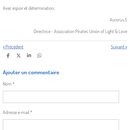
Avec espoir et détermination,
Aurorus.S
Directrice - Association Pirates' Union of Light & Love
«
Précédent
Suivant
»
P
P
P
P
A
A
A
A
R
R
R
R
Ajouter un commentaire
T
T
T
T
A
A
A
A
G
G
G
G
Nom *
E
E
E
E
R
R
R
R
Adresse e-mail *