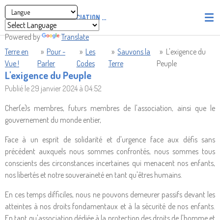
Passer
ASSOCIATION
PIRATES' UNION OF LIGHT AND LOVE - P.U
au
contenu
Powered by
Translate
principal
Terre en
»
Pour -
»
Les
»
Sauvons la
»
L'exigence du
Vue !
Parler
Codes
Terre
Peuple
L'exigence du Peuple
Publié le 29 janvier 2024 à 04:52
Cher(e)s membres, futurs membres de l'association, ainsi que le
gouvernement du monde entier,
Face à un esprit de solidarité et d'urgence face aux défis sans
précédent auxquels nous sommes confrontés, nous sommes tous
conscients des circonstances incertaines qui menacent nos enfants,
nos libertés et notre souveraineté en tant qu'êtres humains.
En ces temps difficiles, nous ne pouvons demeurer passifs devant les
atteintes à nos droits fondamentaux et à la sécurité de nos enfants.
En tant qu'association dédiée à la protection des droits de l'homme et