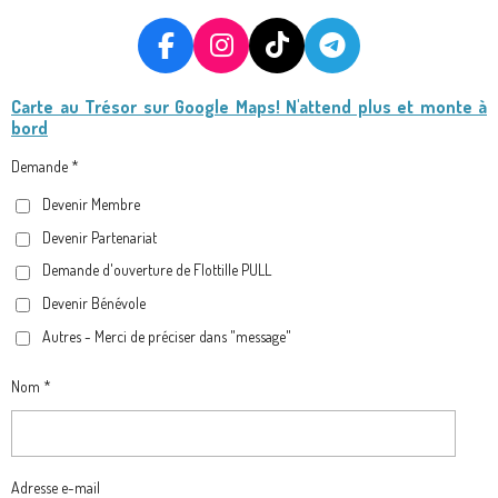
F
I
T
T
A
N
I
E
Carte au Trésor
sur Google Maps! N'attend plus et monte à
C
S
K
L
bord
E
T
T
E
B
A
O
G
Demande *
O
G
K
R
Devenir Membre
O
R
A
Devenir Partenariat
K
A
M
M
Demande d'ouverture de Flottille PULL
Devenir Bénévole
Autres - Merci de préciser dans "message"
Nom *
Adresse e-mail