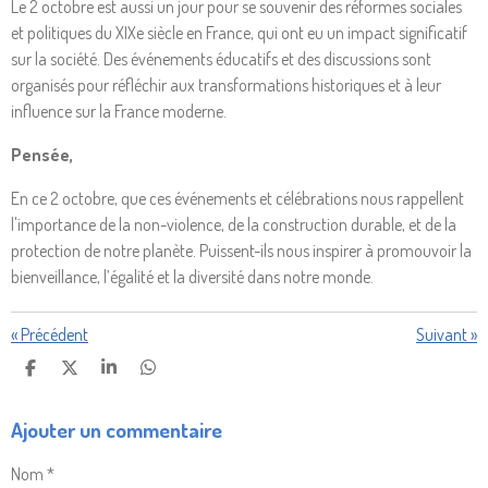
Le 2 octobre est aussi un jour pour se souvenir des réformes sociales
et politiques du XIXe siècle en France, qui ont eu un impact significatif
sur la société. Des événements éducatifs et des discussions sont
organisés pour réfléchir aux transformations historiques et à leur
influence sur la France moderne.
Pensée,
En ce 2 octobre, que ces événements et célébrations nous rappellent
l'importance de la non-violence, de la construction durable, et de la
protection de notre planète. Puissent-ils nous inspirer à promouvoir la
bienveillance, l’égalité et la diversité dans notre monde.
«
Précédent
Suivant
»
P
P
P
P
A
A
A
A
R
R
R
R
Ajouter un commentaire
T
T
T
T
A
A
A
A
G
G
G
G
Nom *
E
E
E
E