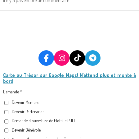
Il n'y a pas encore de commentaire.
F
I
T
T
A
N
I
E
Carte au Trésor
sur Google Maps! N'attend plus et monte à
C
S
K
L
bord
E
T
T
E
B
A
O
G
Demande *
O
G
K
R
Devenir Membre
O
R
A
Devenir Partenariat
K
A
M
M
Demande d'ouverture de Flottille PULL
Devenir Bénévole