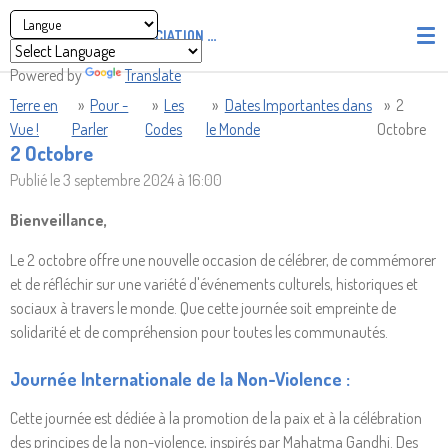
Passer
ASSOCIATION
PIRATES' UNION OF LIGHT AND LOVE - P.U
au
contenu
Powered by
Translate
principal
Terre en
»
Pour -
»
Les
»
Dates Importantes dans
»
2
Vue !
Parler
Codes
le Monde
Octobre
2 Octobre
Publié le 3 septembre 2024 à 16:00
Bienveillance,
Le 2 octobre offre une nouvelle occasion de célébrer, de commémorer
et de réfléchir sur une variété d'événements culturels, historiques et
sociaux à travers le monde. Que cette journée soit empreinte de
solidarité et de compréhension pour toutes les communautés.
Journée Internationale de la Non-Violence :
Cette journée est dédiée à la promotion de la paix et à la célébration
des principes de la non-violence, inspirés par Mahatma Gandhi. Des