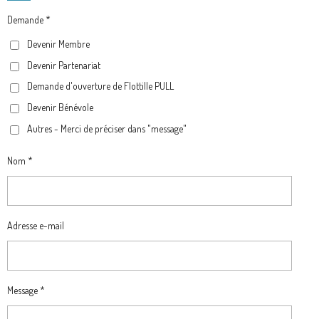
E
T
T
E
B
A
O
G
Demande *
O
G
K
R
Devenir Membre
O
R
A
Devenir Partenariat
K
A
M
M
Demande d'ouverture de Flottille PULL
Devenir Bénévole
Autres - Merci de préciser dans "message"
Nom *
Adresse e-mail
Message *