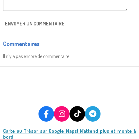
ENVOYER UN COMMENTAIRE
Commentaires
Il n'y a pas encore de commentaire.
F
I
T
T
A
N
I
E
Carte au Trésor
sur Google Maps! N'attend plus et monte à
C
S
K
L
bord