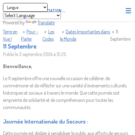
Passer
ASSOCIATION
PIRATES' UNION OF LIGHT AND LOVE - P.U
au
contenu
Powered by
Translate
principal
Terre en
»
Pour -
»
Les
»
Dates Importantes dans
»
11
Vue !
Parler
Codes
le Monde
Septembre
11 Septembre
Publié le 3 septembre 2024 à 15:25
Bienveillance,
Le 11 septembre offre une nouvelle occasion de célébrer, de
commémorer et de réfléchir sur une variété d'événements culturels,
historiques et sociaux à travers le monde. Que cette journée soit
empreinte de solidarité et de compréhension pour toutes les
communautés.
Journée Internationale du Secours :
Cette journée est dédiée à sensibiliser le public aux efforts de secours