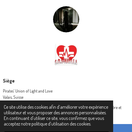
Siège
Pirates' Union of Light and Love
Valais, Suisse
Ce site utilise des cookies afin d’améliorer votre expérience
© 2024 Pirates' Union of Light and Love - L' Union des Pirates de lumière et
utilisateur et vous proposer des annonces personnalisées.
amour (P.U.L.L.)
En continuant d'utiliser ce site, vous confirmez que vous
acceptez notre politique d’utilisation des cookies.