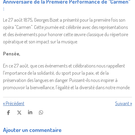
Anniversaire de la Première Performance de "Carmen"
:
Le 27 août 1875, Georges Bizet a présenté pour la première fois son
opéra "Carmen". Cette journée est célébrée avec des représentations
et des événements pour honorer cette œuvre classique du répertoire
opératique et son impact sur la musique.
Pensée,
En ce 27 août, que ces événements et célébrations nous rappellent
l'importance de la solidarité, du sport pour la paix, et de la
préservation des langues en danger. Puissent-ils nous inspirer à
promouvoir la bienveillance, l'égalité et la diversité dans notre monde.
«
Précédent
Suivant
»
P
P
P
P
A
A
A
A
R
R
R
R
Ajouter un commentaire
T
T
T
T
A
A
A
A