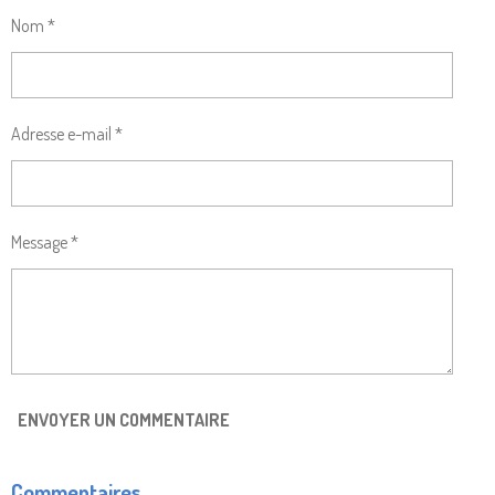
G
G
G
G
Nom *
E
E
E
E
R
R
R
R
Adresse e-mail *
Message *
ENVOYER UN COMMENTAIRE
Commentaires