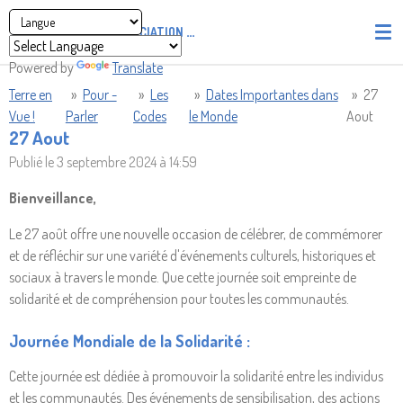
Passer
ASSOCIATION
PIRATES' UNION OF LIGHT AND LOVE - P.U
au
contenu
Powered by
Translate
principal
Terre en
»
Pour -
»
Les
»
Dates Importantes dans
»
27
Vue !
Parler
Codes
le Monde
Aout
27 Aout
Publié le 3 septembre 2024 à 14:59
Bienveillance,
Le 27 août offre une nouvelle occasion de célébrer, de commémorer
et de réfléchir sur une variété d'événements culturels, historiques et
sociaux à travers le monde. Que cette journée soit empreinte de
solidarité et de compréhension pour toutes les communautés.
Journée Mondiale de la Solidarité :
Cette journée est dédiée à promouvoir la solidarité entre les individus
et les communautés. Des événements de sensibilisation, des actions