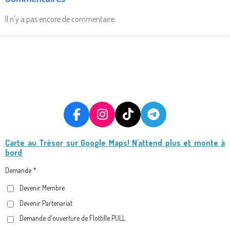
Il n'y a pas encore de commentaire.
F
I
T
T
A
N
I
E
Carte au Trésor
sur Google Maps! N'attend plus et monte à
C
S
K
L
bord
E
T
T
E
B
A
O
G
Demande *
O
G
K
R
Devenir Membre
O
R
A
Devenir Partenariat
K
A
M
M
Demande d'ouverture de Flottille PULL