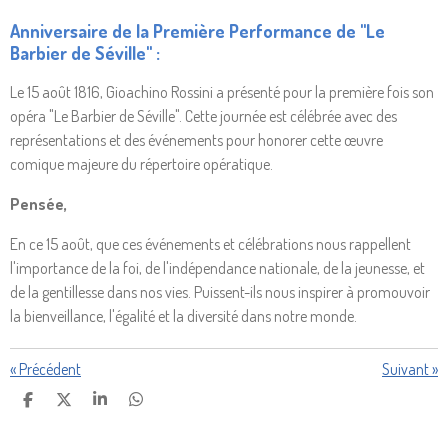
Anniversaire de la Première Performance de "Le
Barbier de Séville" :
Le 15 août 1816, Gioachino Rossini a présenté pour la première fois son
opéra "Le Barbier de Séville". Cette journée est célébrée avec des
représentations et des événements pour honorer cette œuvre
comique majeure du répertoire opératique.
Pensée,
En ce 15 août, que ces événements et célébrations nous rappellent
l'importance de la foi, de l'indépendance nationale, de la jeunesse, et
de la gentillesse dans nos vies. Puissent-ils nous inspirer à promouvoir
la bienveillance, l'égalité et la diversité dans notre monde.
«
Précédent
Suivant
»
P
P
P
P
A
A
A
A
R
R
R
R