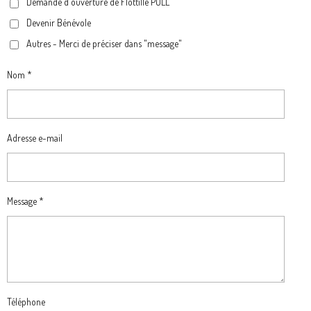
M
Demande d'ouverture de Flottille PULL
Devenir Bénévole
Autres - Merci de préciser dans "message"
Nom *
Adresse e-mail
Message *
Téléphone