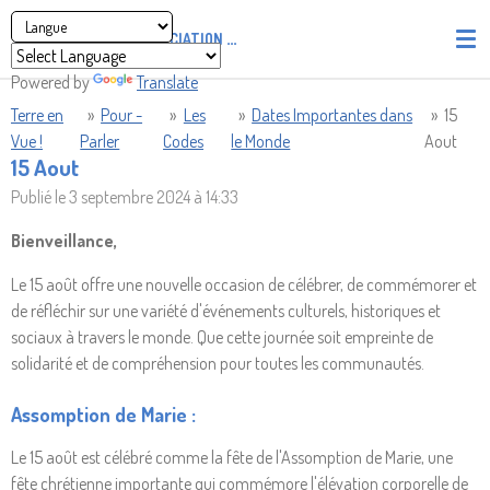
Passer
ASSOCIATION
PIRATES' UNION OF LIGHT AND LOVE - P.U
au
contenu
Powered by
Translate
principal
Terre en
»
Pour -
»
Les
»
Dates Importantes dans
»
15
Vue !
Parler
Codes
le Monde
Aout
15 Aout
Publié le 3 septembre 2024 à 14:33
Bienveillance,
Le 15 août offre une nouvelle occasion de célébrer, de commémorer et
de réfléchir sur une variété d'événements culturels, historiques et
sociaux à travers le monde. Que cette journée soit empreinte de
solidarité et de compréhension pour toutes les communautés.
Assomption de Marie :
Le 15 août est célébré comme la fête de l'Assomption de Marie, une
fête chrétienne importante qui commémore l'élévation corporelle de