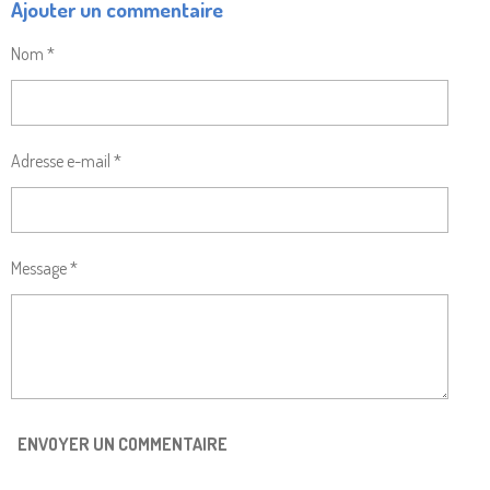
Ajouter un commentaire
T
T
T
T
A
A
A
A
G
G
G
G
Nom *
E
E
E
E
R
R
R
R
Adresse e-mail *
Message *
ENVOYER UN COMMENTAIRE