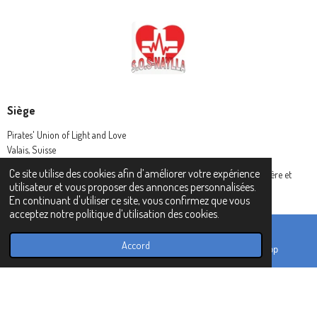
Siège
Pirates' Union of Light and Love
Valais, Suisse
Ce site utilise des cookies afin d’améliorer votre expérience
© 2024 Pirates' Union of Light and Love - L' Union des Pirates de lumière et
utilisateur et vous proposer des annonces personnalisées.
amour (P.U.L.L.)
En continuant d'utiliser ce site, vous confirmez que vous
acceptez notre politique d’utilisation des cookies.
Accord
E-mail
TikTok
WhatsApp