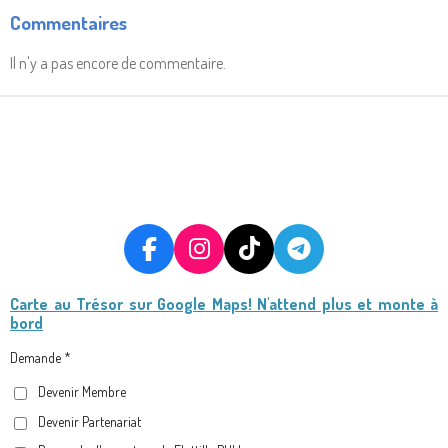
Commentaires
Il n'y a pas encore de commentaire.
F
I
T
T
A
N
I
E
Carte au Trésor
sur Google Maps! N'attend plus et monte à
C
S
K
L
bord
E
T
T
E
B
A
O
G
Demande *
O
G
K
R
Devenir Membre
O
R
A
Devenir Partenariat
K
A
M