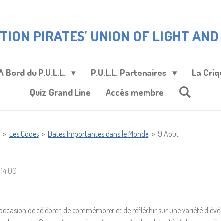
TION
PIRATES' UNION OF LIGHT AND L
A Bord du P.U.L.L.
P.U.L.L. Partenaires
La Criq
Quiz Grand Line
Accès membre
»
Les Codes
»
Dates Importantes dans le Monde
»
9 Aout
 14:00
 occasion de célébrer, de commémorer et de réfléchir sur une variété d'évé