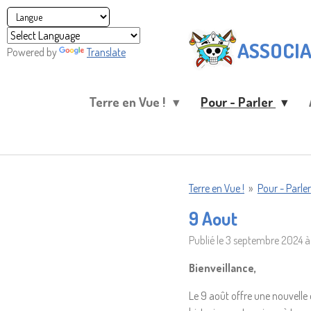
Passer
au
ASSOCIA
contenu
Powered by
Translate
principal
Terre en Vue !
Pour - Parler
Terre en Vue !
»
Pour - Parler
9 Aout
Publié le 3 septembre 2024 à
Bienveillance,
Le 9 août offre une nouvelle