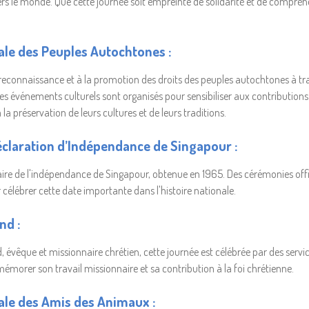
ers le monde. Que cette journée soit empreinte de solidarité et de compréh
ale des Peuples Autochtones :
a reconnaissance et à la promotion des droits des peuples autochtones à tr
des événements culturels sont organisés pour sensibiliser aux contributions
a préservation de leurs cultures et de leurs traditions.
éclaration d’Indépendance de Singapour :
re de l'indépendance de Singapour, obtenue en 1965. Des cérémonies officie
r célébrer cette date importante dans l'histoire nationale.
nd :
évêque et missionnaire chrétien, cette journée est célébrée par des services
rer son travail missionnaire et sa contribution à la foi chrétienne.
ale des Amis des Animaux :