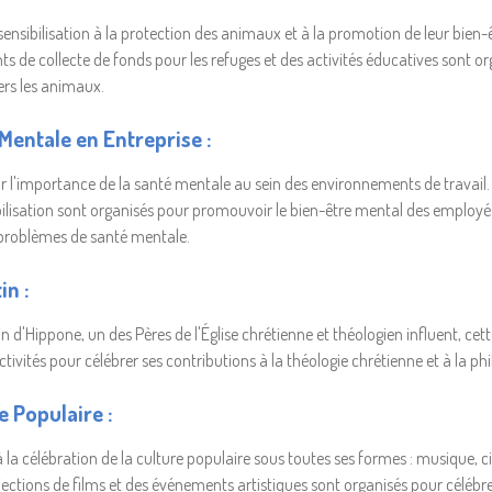
 sensibilisation à la protection des animaux et à la promotion de leur bie
ts de collecte de fonds pour les refuges et des activités éducatives sont 
ers les animaux.
Mentale en Entreprise :
r l'importance de la santé mentale au sein des environnements de travail. 
lisation sont organisés pour promouvoir le bien-être mental des employés 
 problèmes de santé mentale.
in :
 d'Hippone, un des Pères de l'Église chrétienne et théologien influent, ce
activités pour célébrer ses contributions à la théologie chrétienne et à la ph
e Populaire :
 la célébration de la culture populaire sous toutes ses formes : musique, ci
jections de films et des événements artistiques sont organisés pour célébrer 