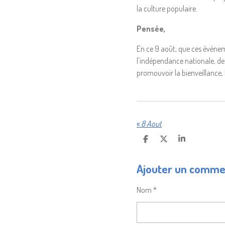
la culture populaire.
Pensée,
En ce 9 août, que ces événem
l'indépendance nationale, de 
promouvoir la bienveillance, 
«
8 Aout
P
P
P
A
A
A
R
R
R
Ajouter un comme
T
T
T
A
A
A
G
G
G
Nom *
E
E
E
R
R
R