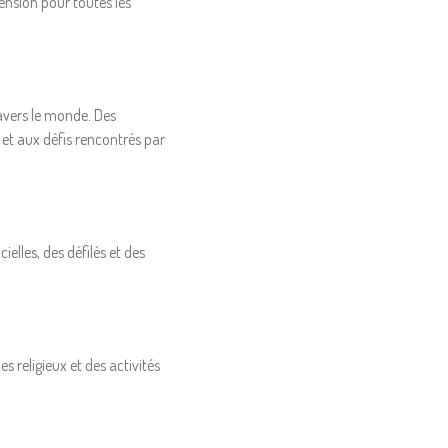
ension pour toutes les
avers le monde. Des
 et aux défis rencontrés par
lles, des défilés et des
 religieux et des activités