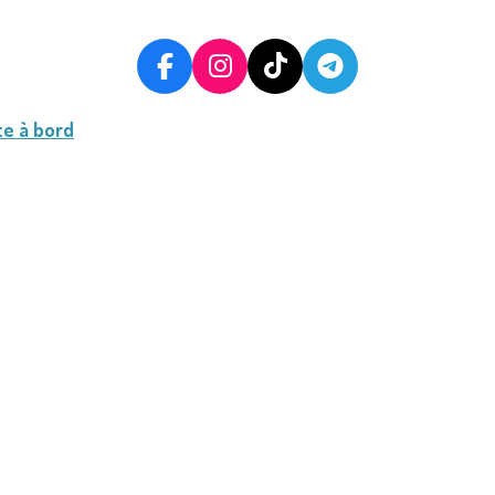
F
I
T
T
A
N
I
E
C
S
K
L
te à bord
E
T
T
E
B
A
O
G
O
G
K
R
O
R
A
K
A
M
M