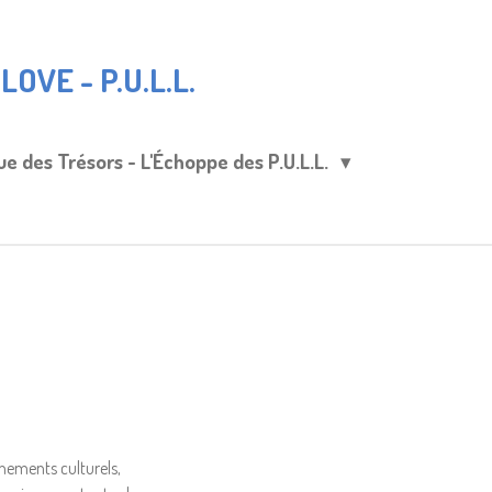
OVE - P.U.L.L.
ue des Trésors - L'Échoppe des P.U.L.L.
nements culturels,