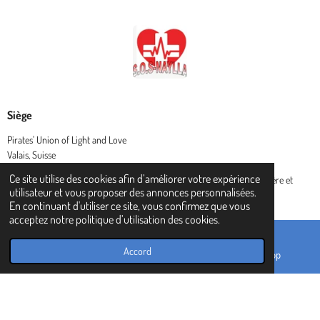
Siège
Pirates' Union of Light and Love
Valais, Suisse
Ce site utilise des cookies afin d’améliorer votre expérience
© 2024 Pirates' Union of Light and Love - L' Union des Pirates de lumière et
utilisateur et vous proposer des annonces personnalisées.
amour (P.U.L.L.)
En continuant d'utiliser ce site, vous confirmez que vous
acceptez notre politique d’utilisation des cookies.
Accord
E-mail
TikTok
WhatsApp