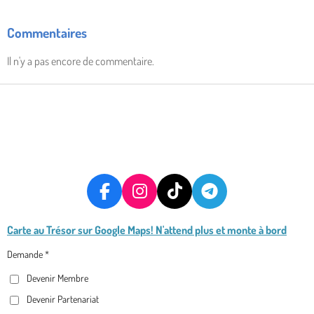
Commentaires
Il n'y a pas encore de commentaire.
F
I
T
T
A
N
I
E
Carte au Trésor
sur Google Maps! N'attend plus et monte à bord
C
S
K
L
E
T
T
E
Demande *
B
A
O
G
Devenir Membre
O
G
K
R
O
R
A
Devenir Partenariat