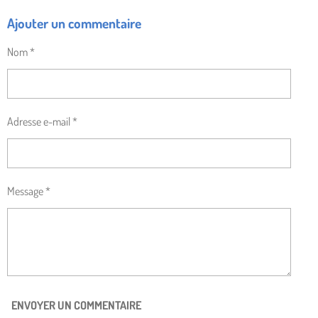
R
R
R
R
Ajouter un commentaire
T
T
T
T
A
A
A
A
G
G
G
G
Nom *
E
E
E
E
R
R
R
R
Adresse e-mail *
Message *
ENVOYER UN COMMENTAIRE