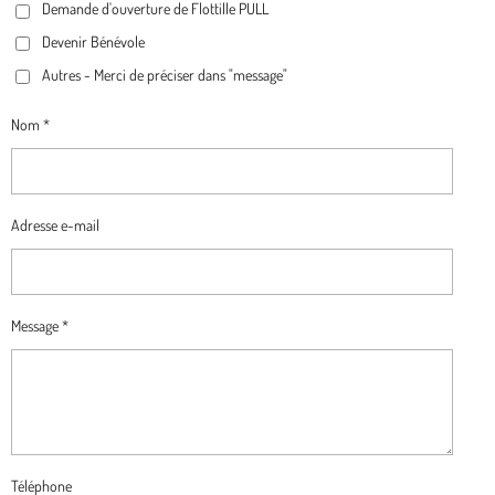
K
A
M
Demande d'ouverture de Flottille PULL
M
Devenir Bénévole
Autres - Merci de préciser dans "message"
Nom *
Adresse e-mail
Message *
Téléphone