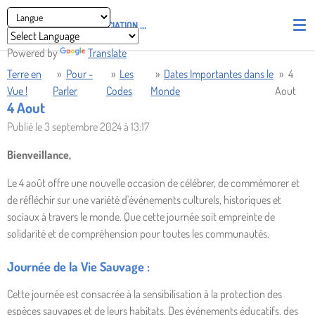
Passer
ASSOCIATION
PIRATES' UNION OF LIGHT AND LOVE - P.U.L.L
au
contenu
Powered by
Translate
principal
Terre en
»
Pour -
»
Les
»
Dates Importantes dans le
»
4
Vue !
Parler
Codes
Monde
Aout
4 Aout
Publié le 3 septembre 2024 à 13:17
Bienveillance,
Le 4 août offre une nouvelle occasion de célébrer, de commémorer et
de réfléchir sur une variété d'événements culturels, historiques et
sociaux à travers le monde. Que cette journée soit empreinte de
solidarité et de compréhension pour toutes les communautés.
Journée de la Vie Sauvage :
Cette journée est consacrée à la sensibilisation à la protection des
espèces sauvages et de leurs habitats. Des événements éducatifs, des