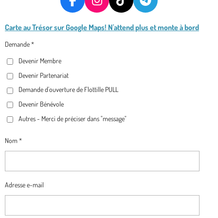
F
I
T
T
A
N
I
E
Carte au Trésor
sur Google Maps! N'attend plus et monte à bord
C
S
K
L
E
T
T
E
Demande *
B
A
O
G
Devenir Membre
O
G
K
R
O
R
A
Devenir Partenariat
K
A
M
Demande d'ouverture de Flottille PULL
M
Devenir Bénévole
Autres - Merci de préciser dans "message"
Nom *
Adresse e-mail