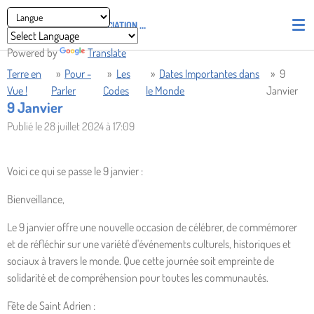
Passer
ASSOCIATION
PIRATES' UNION OF LIGHT AND LOVE - P.U.L.L
au
contenu
Powered by
Translate
principal
Terre en
»
Pour -
»
Les
»
Dates Importantes dans
»
9
Vue !
Parler
Codes
le Monde
Janvier
9 Janvier
Publié le 28 juillet 2024 à 17:09
Voici ce qui se passe le 9 janvier :
Bienveillance,
Le 9 janvier offre une nouvelle occasion de célébrer, de commémorer
et de réfléchir sur une variété d'événements culturels, historiques et
sociaux à travers le monde. Que cette journée soit empreinte de
solidarité et de compréhension pour toutes les communautés.
Fête de Saint Adrien :