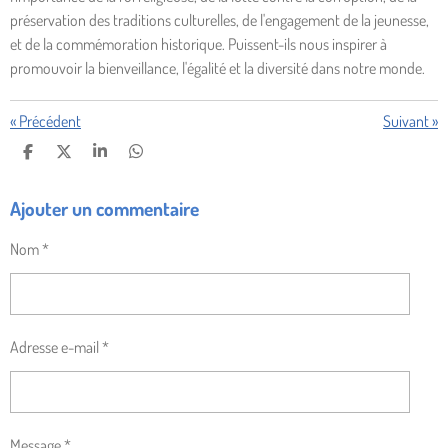
préservation des traditions culturelles, de l'engagement de la jeunesse,
et de la commémoration historique. Puissent-ils nous inspirer à
promouvoir la bienveillance, l'égalité et la diversité dans notre monde.
«
Précédent
Suivant
»
P
P
P
P
A
A
A
A
R
R
R
R
Ajouter un commentaire
T
T
T
T
A
A
A
A
G
G
G
G
Nom *
E
E
E
E
R
R
R
R
Adresse e-mail *
Message *