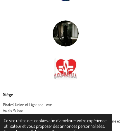
Siège
Pirates' Union of Light and Love
Valais, Suisse
Ce site utilise des cookies afin d’améliorer votre expérience
© 2024 Pirates' Union of Light and Love - L' Union des Pirates de lumière et
utilisateur et vous proposer des annonces personnalisées.
amour (P.U.L.L.)