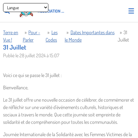
Passer
ASSOCIATION
PIRATES' UNION OF LIGHT AND LOVE - P.U.L.L
au
contenu
principal
Terre en
»
Pour -
»
Les
»
Dates Importantes dans
»
31
Vue !
Parler
Codes
le Monde
Juillet
31 Juillet
Publié le 28 juillet 2024 à 15:07
Voici ce qui se passe le 31 juillet :
Bienveillance,
Le 31 juillet offre une nouvelle occasion de célébrer, de commémorer et
de réfléchir sur une variété d'événements culturels, historiques et
sociaux à travers le monde. Que cette journée soit empreinte de
solidarité et de compréhension pour toutes les communautés.
Journée Internationale de la Solidarité avec les Femmes Victimes de la