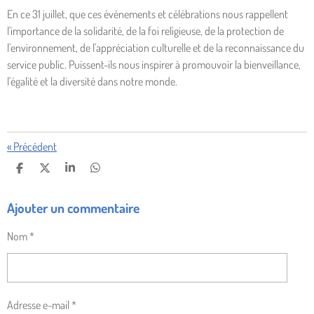
En ce 31 juillet, que ces événements et célébrations nous rappellent
l'importance de la solidarité, de la foi religieuse, de la protection de
l'environnement, de l'appréciation culturelle et de la reconnaissance du
service public. Puissent-ils nous inspirer à promouvoir la bienveillance,
l'égalité et la diversité dans notre monde.
«
Précédent
P
P
P
P
A
A
A
A
R
R
R
R
Ajouter un commentaire
T
T
T
T
A
A
A
A
G
G
G
G
Nom *
E
E
E
E
R
R
R
R
Adresse e-mail *