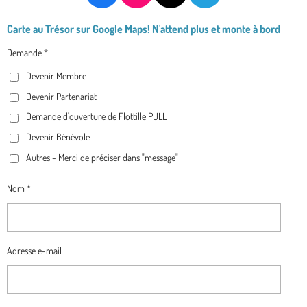
A
N
I
E
Carte au Trésor
sur Google Maps! N'attend plus et monte à bord
C
S
K
L
E
T
T
E
Demande *
B
A
O
G
Devenir Membre
O
G
K
R
O
R
A
Devenir Partenariat
K
A
M
Demande d'ouverture de Flottille PULL
M
Devenir Bénévole
Autres - Merci de préciser dans "message"
Nom *
Adresse e-mail