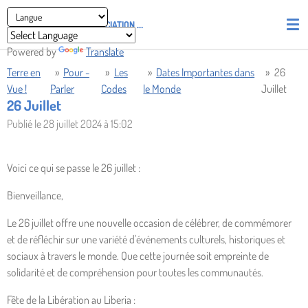
Passer
ASSOCIATION
PIRATES' UNION OF LIGHT AND LOVE - P.U.L.L
au
contenu
Powered by
Translate
principal
Terre en
»
Pour -
»
Les
»
Dates Importantes dans
»
26
Vue !
Parler
Codes
le Monde
Juillet
26 Juillet
Publié le 28 juillet 2024 à 15:02
Voici ce qui se passe le 26 juillet :
Bienveillance,
Le 26 juillet offre une nouvelle occasion de célébrer, de commémorer
et de réfléchir sur une variété d'événements culturels, historiques et
sociaux à travers le monde. Que cette journée soit empreinte de
solidarité et de compréhension pour toutes les communautés.
Fête de la Libération au Liberia :