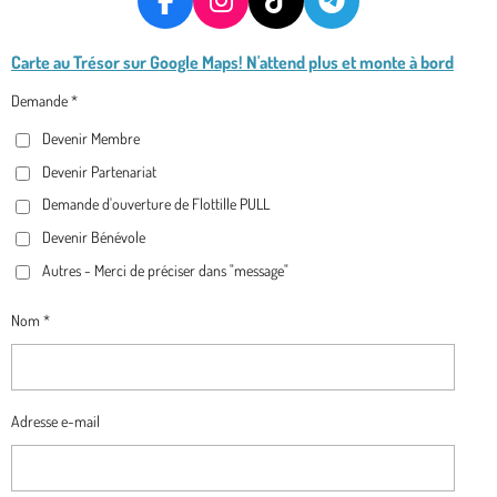
F
I
T
T
A
N
I
E
Carte au Trésor
sur Google Maps! N'attend plus et monte à bord
C
S
K
L
E
T
T
E
Demande *
B
A
O
G
Devenir Membre
O
G
K
R
O
R
A
Devenir Partenariat
K
A
M
Demande d'ouverture de Flottille PULL
M
Devenir Bénévole
Autres - Merci de préciser dans "message"
Nom *
Adresse e-mail