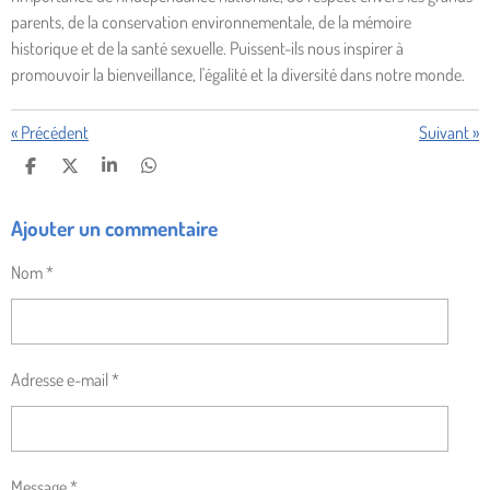
parents, de la conservation environnementale, de la mémoire
historique et de la santé sexuelle. Puissent-ils nous inspirer à
promouvoir la bienveillance, l'égalité et la diversité dans notre monde.
«
Précédent
Suivant
»
P
P
P
P
A
A
A
A
R
R
R
R
Ajouter un commentaire
T
T
T
T
A
A
A
A
G
G
G
G
Nom *
E
E
E
E
R
R
R
R
Adresse e-mail *
Message *