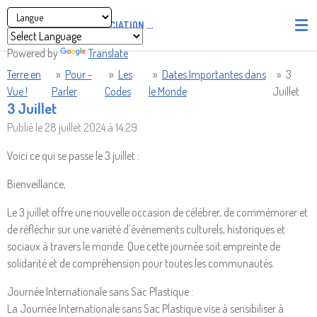
Passer
ASSOCIATION
PIRATES' UNION OF LIGHT AND LOVE - P.U
au
contenu
Powered by
Translate
principal
Terre en
»
Pour -
»
Les
»
Dates Importantes dans
»
3
Vue !
Parler
Codes
le Monde
Juillet
3 Juillet
Publié le 28 juillet 2024 à 14:29
Voici ce qui se passe le 3 juillet :
Bienveillance,
Le 3 juillet offre une nouvelle occasion de célébrer, de commémorer et
de réfléchir sur une variété d'événements culturels, historiques et
sociaux à travers le monde. Que cette journée soit empreinte de
solidarité et de compréhension pour toutes les communautés.
Journée Internationale sans Sac Plastique :
La Journée Internationale sans Sac Plastique vise à sensibiliser à