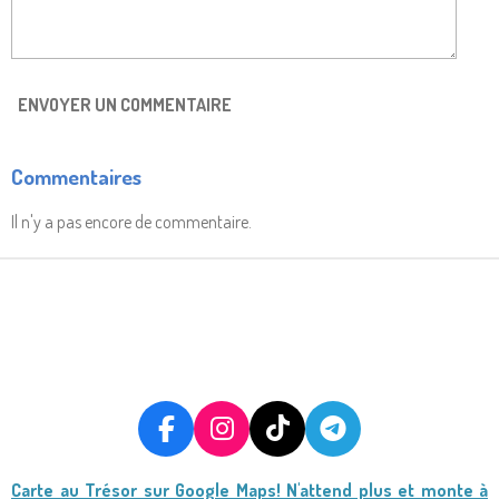
ENVOYER UN COMMENTAIRE
Commentaires
Il n'y a pas encore de commentaire.
F
I
T
T
A
N
I
E
Carte au Trésor
sur Google Maps! N'attend plus et monte à
C
S
K
L