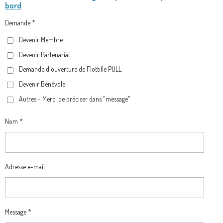
bord
E
T
T
E
B
A
O
G
Demande *
O
G
K
R
Devenir Membre
O
R
A
Devenir Partenariat
K
A
M
M
Demande d'ouverture de Flottille PULL
Devenir Bénévole
Autres - Merci de préciser dans "message"
Nom *
Adresse e-mail
Message *