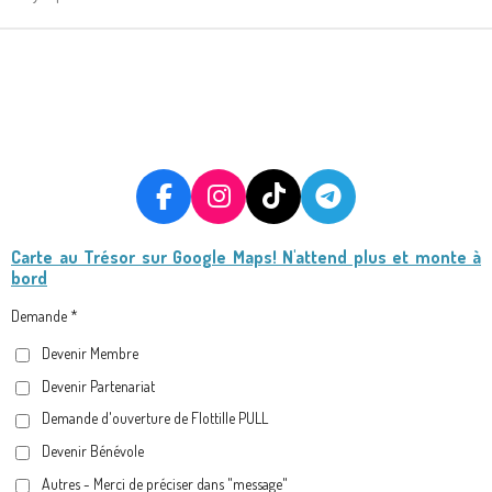
F
I
T
T
A
N
I
E
Carte au Trésor
sur Google Maps! N'attend plus et monte à
C
S
K
L
bord
E
T
T
E
B
A
O
G
Demande *
O
G
K
R
Devenir Membre
O
R
A
Devenir Partenariat
K
A
M
M
Demande d'ouverture de Flottille PULL
Devenir Bénévole
Autres - Merci de préciser dans "message"