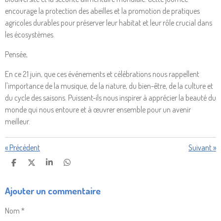
encourage la protection des abeilles et la promotion de pratiques
agricoles durables pour préserver leur habitat et leur rôle crucial dans
les écosystèmes.
Pensée,
En ce 21 juin, que ces événements et célébrations nous rappellent
l'importance de la musique, de la nature, du bien-être, de la culture et
du cycle des saisons. Puissent-ils nous inspirer à apprécier la beauté du
monde qui nous entoure et à œuvrer ensemble pour un avenir
meilleur.
«
Précédent
Suivant
»
P
P
P
P
A
A
A
A
R
R
R
R
Ajouter un commentaire
T
T
T
T
A
A
A
A
G
G
G
G
Nom *
E
E
E
E
R
R
R
R