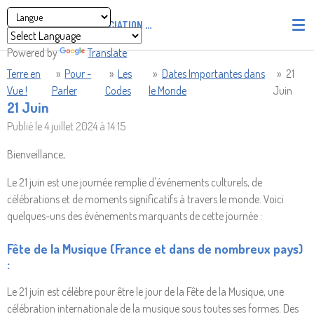
Passer
ASSOCIATION
PIRATES' UNION OF LIGHT AND LOVE - P.U
au
contenu
Powered by
Translate
principal
Terre en
»
Pour -
»
Les
»
Dates Importantes dans
»
21
Vue !
Parler
Codes
le Monde
Juin
21 Juin
Publié le 4 juillet 2024 à 14:15
Bienveillance,
Le 21 juin est une journée remplie d'événements culturels, de
célébrations et de moments significatifs à travers le monde. Voici
quelques-uns des événements marquants de cette journée :
Fête de la Musique (France et dans de nombreux pays)
:
Le 21 juin est célèbre pour être le jour de la Fête de la Musique, une
célébration internationale de la musique sous toutes ses formes. Des