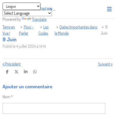
Passer
ASSOCIATION
PIRATES' UNION OF LIGHT AND LOVE - P.U
au
contenu
Powered by
Translate
principal
Terre en
»
Pour -
»
Les
»
Dates Importantes dans
»
9
Vue !
Parler
Codes
le Monde
Juin
9 Juin
Publié le 4 juillet 2024 à 14:14
«
Précédent
Suivant
»
P
P
P
P
A
A
A
A
R
R
R
R
Ajouter un commentaire
T
T
T
T
A
A
A
A
G
G
G
G
Nom *
E
E
E
E
R
R
R
R