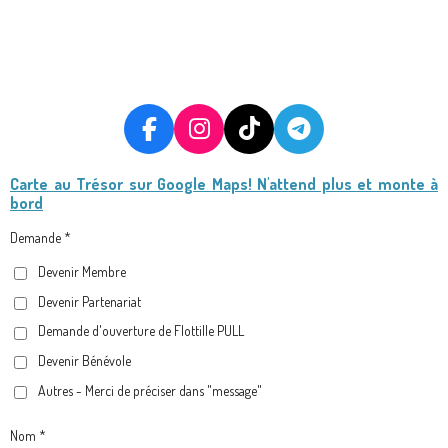
F
I
T
T
A
N
I
E
Carte au Trésor
sur Google Maps! N'attend plus et monte à
C
S
K
L
bord
E
T
T
E
B
A
O
G
Demande *
O
G
K
R
Devenir Membre
O
R
A
Devenir Partenariat
K
A
M
M
Demande d'ouverture de Flottille PULL
Devenir Bénévole
Autres - Merci de préciser dans "message"
Nom *