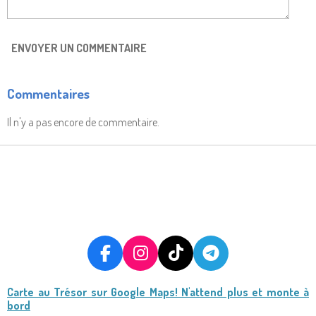
ENVOYER UN COMMENTAIRE
Commentaires
Il n'y a pas encore de commentaire.
F
I
T
T
A
N
I
E
Carte au Trésor
sur Google Maps! N'attend plus et monte à
C
S
K
L
bord
E
T
T
E