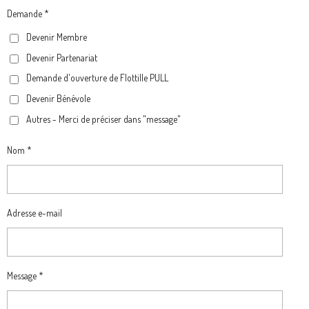
B
A
O
G
Demande *
O
G
K
R
Devenir Membre
O
R
A
Devenir Partenariat
K
A
M
M
Demande d'ouverture de Flottille PULL
Devenir Bénévole
Autres - Merci de préciser dans "message"
Nom *
Adresse e-mail
Message *