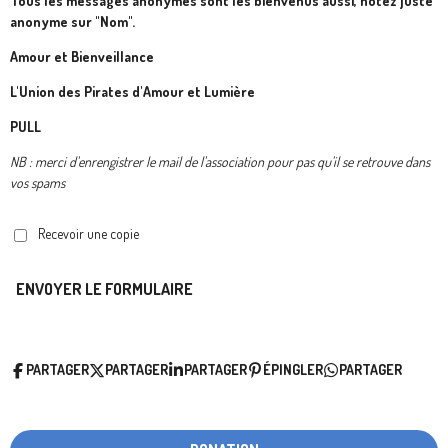
Tous les messages anonymes sont les bienvenus aussi, notez juste
anonyme sur "Nom".
Amour et Bienveillance
L'Union des Pirates d'Amour et Lumière
PULL
NB : merci d'enrengistrer le mail de l'association pour pas qu'il se retrouve dans
vos spams
Recevoir une copie
ENVOYER LE FORMULAIRE
PARTAGER
PARTAGER
PARTAGER
ÉPINGLER
PARTAGER