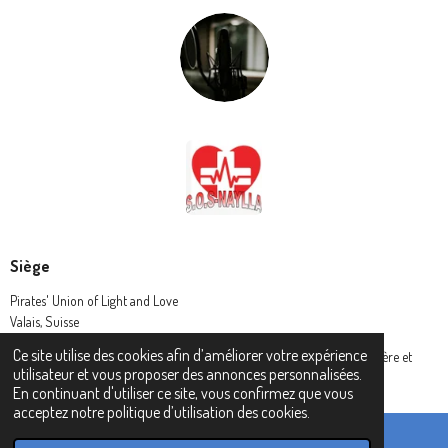
Siège
Pirates' Union of Light and Love
Valais, Suisse
Ce site utilise des cookies afin d’améliorer votre expérience
© 2024 Pirates' Union of Light and Love - L' Union des Pirates de lumière et
utilisateur et vous proposer des annonces personnalisées.
amour (P.U.L.L.)
En continuant d'utiliser ce site, vous confirmez que vous
acceptez notre politique d’utilisation des cookies.