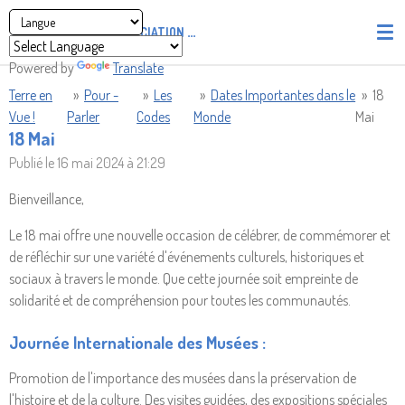
Passer
ASSOCIATION
PIRATES' UNION OF LIGHT AND LOVE - P.U
au
contenu
Powered by
Translate
principal
Terre en
»
Pour -
»
Les
»
Dates Importantes dans le
»
18
Vue !
Parler
Codes
Monde
Mai
18 Mai
Publié le 16 mai 2024 à 21:29
Bienveillance,
Le 18 mai offre une nouvelle occasion de célébrer, de commémorer et
de réfléchir sur une variété d'événements culturels, historiques et
sociaux à travers le monde. Que cette journée soit empreinte de
solidarité et de compréhension pour toutes les communautés.
Journée Internationale des Musées :
Promotion de l'importance des musées dans la préservation de
l'histoire et de la culture. Des visites guidées, des expositions spéciales