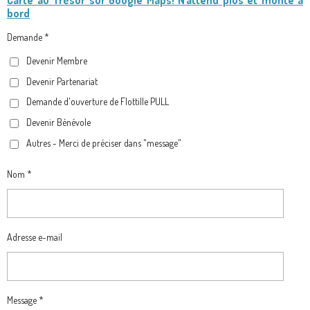
Carte au Trésor
sur Google Maps! N'attend plus et monte à
C
S
K
L
bord
E
T
T
E
B
A
O
G
Demande *
O
G
K
R
Devenir Membre
O
R
A
Devenir Partenariat
K
A
M
M
Demande d'ouverture de Flottille PULL
Devenir Bénévole
Autres - Merci de préciser dans "message"
Nom *
Adresse e-mail
Message *