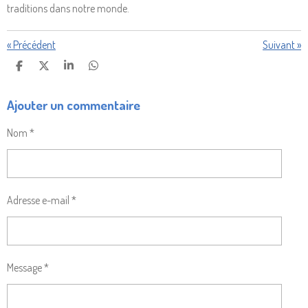
traditions dans notre monde.
«
Précédent
Suivant
»
P
P
P
P
A
A
A
A
R
R
R
R
Ajouter un commentaire
T
T
T
T
A
A
A
A
G
G
G
G
Nom *
E
E
E
E
R
R
R
R
Adresse e-mail *
Message *