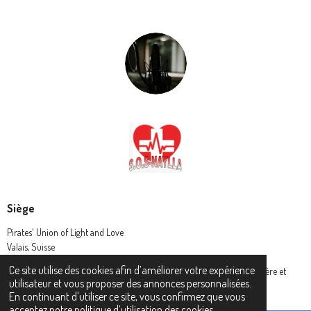
Siège
Pirates' Union of Light and Love
Valais, Suisse
Ce site utilise des cookies afin d’améliorer votre expérience
© 2024 Pirates' Union of Light and Love - L' Union des Pirates de lumière et
utilisateur et vous proposer des annonces personnalisées.
amour (P.U.L.L.)
En continuant d'utiliser ce site, vous confirmez que vous
acceptez notre politique d’utilisation des cookies.