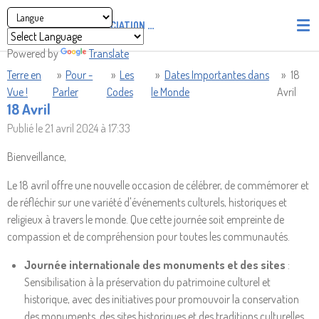
Passer
ASSOCIATION
PIRATES' UNION OF LIGHT AND LOVE - P.U
au
contenu
Powered by
Translate
principal
Terre en
»
Pour -
»
Les
»
Dates Importantes dans
»
18
Vue !
Parler
Codes
le Monde
Avril
18 Avril
Publié le 21 avril 2024 à 17:33
Bienveillance,
Le 18 avril offre une nouvelle occasion de célébrer, de commémorer et
de réfléchir sur une variété d'événements culturels, historiques et
religieux à travers le monde. Que cette journée soit empreinte de
compassion et de compréhension pour toutes les communautés.
Journée internationale des monuments et des sites
:
Sensibilisation à la préservation du patrimoine culturel et
historique, avec des initiatives pour promouvoir la conservation
des monuments, des sites historiques et des traditions culturelles.