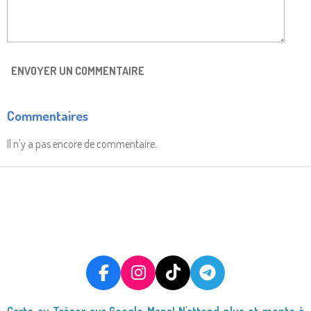
ENVOYER UN COMMENTAIRE
Commentaires
Il n'y a pas encore de commentaire.
F
I
T
T
A
N
I
E