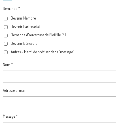
E
T
T
E
B
A
O
G
Demande *
O
G
K
R
Devenir Membre
O
R
A
Devenir Partenariat
K
A
M
M
Demande d'ouverture de Flottille PULL
Devenir Bénévole
Autres - Merci de préciser dans "message"
Nom *
Adresse e-mail
Message *