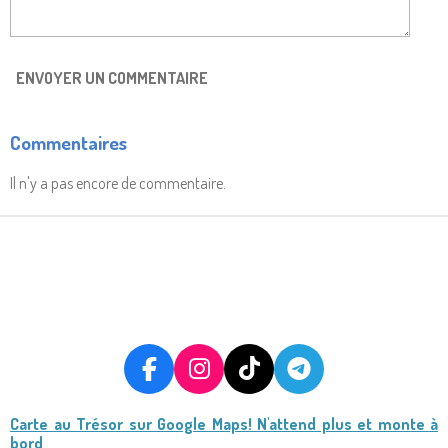
ENVOYER UN COMMENTAIRE
Commentaires
Il n'y a pas encore de commentaire.
F
I
T
T
A
N
I
E
Carte au Trésor
sur Google Maps! N'attend plus et monte à
C
S
K
L
bord