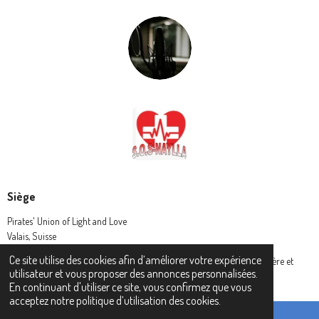
Siège
Pirates' Union of Light and Love
Valais, Suisse
Ce site utilise des cookies afin d’améliorer votre expérience
© 2024 Pirates' Union of Light and Love - L' Union des Pirates de lumière et
utilisateur et vous proposer des annonces personnalisées.
amour (P.U.L.L.)
En continuant d'utiliser ce site, vous confirmez que vous
acceptez notre politique d’utilisation des cookies.