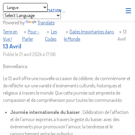
Passer
ASSOCIATION
PIRATES' UNION OF LIGHT AND LOVE - P.U
au
contenu
Powered by
Translate
principal
Terre en
»
Pour -
»
Les
»
Dates Importantes dans
»
13
Vue !
Parler
Codes
le Monde
Avril
13 Avril
Publié le 21 avril 2024 à 17:06
Bienveillance,
Le 13 avril offre une nouvelle occasion de célébrer, de commémorer et
de réfléchir sur une variété d'événements culturels, historiques et
religieux à travers le monde. Que cette journée soit empreinte de
compassion et de compréhension pour toutes les communautés.
Journée internationale du baiser
: Célébration de l'affection
et de l'amour exprimés à travers le geste du baiser, avec des
événements pour promouvoir l'amour, la tendresse et le
rapprochement entre les individus.