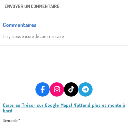
ENVOYER UN COMMENTAIRE
Commentaires
Il n'y a pas encore de commentaire.
F
I
T
T
A
N
I
E
Carte au Trésor
sur Google Maps! N'attend plus et monte à
C
S
K
L
bord
E
T
T
E
B
A
O
G
Demande *
O
G
K
R