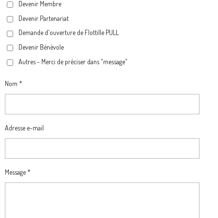
Devenir Membre
O
R
A
Devenir Partenariat
K
A
M
M
Demande d'ouverture de Flottille PULL
Devenir Bénévole
Autres - Merci de préciser dans "message"
Nom *
Adresse e-mail
Message *