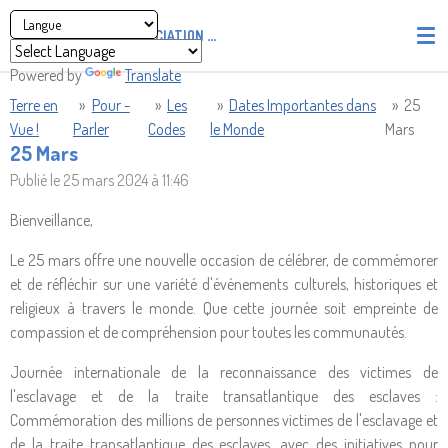
Passer
ASSOCIATION
PIRATES' UNION OF LIGHT AND LOVE - P.U
au
contenu
Powered by
Translate
principal
Terre en
»
Pour -
»
Les
»
Dates Importantes dans
»
25
Vue !
Parler
Codes
le Monde
Mars
25 Mars
Publié le 25 mars 2024 à 11:46
Bienveillance,
Le 25 mars offre une nouvelle occasion de célébrer, de commémorer
et de réfléchir sur une variété d'événements culturels, historiques et
religieux à travers le monde. Que cette journée soit empreinte de
compassion et de compréhension pour toutes les communautés.
Journée internationale de la reconnaissance des victimes de
l'esclavage et de la traite transatlantique des esclaves :
Commémoration des millions de personnes victimes de l'esclavage et
de la traite transatlantique des esclaves, avec des initiatives pour