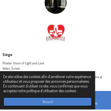
Siège
Pirates' Union of Light and Love
Valais, Suisse
Ce site utilise des cookies afin d’améliorer votre expérience
© 2024 Pirates' Union of Light and Love - L' Union des Pirates de lumière et
utilisateur et vous proposer des annonces personnalisées.
amour (P.U.L.L.)
En continuant d'utiliser ce site, vous confirmez que vous
acceptez notre politique d’utilisation des cookies.
Accord
E-mail
TikTok
WhatsApp