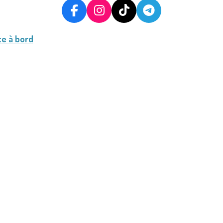
F
I
T
T
A
N
I
E
C
S
K
L
te à bord
E
T
T
E
B
A
O
G
O
G
K
R
O
R
A
K
A
M
M