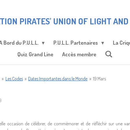
TION
PIRATES' UNION OF LIGHT AND L
A Bord du P.U.L.L.
P.U.L.L. Partenaires
La Criq
Quiz Grand Line
Accès membre
»
Les Codes
»
Dates Importantes dans le Monde
»
19 Mars
9
lle occasion de célébrer, de commémorer et de réfléchir sur une vari