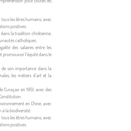
ompréhension pour toutes les
r tous les êtres humains, avec
ations positives.
 dans la tradition chrétienne,
munautés catholiques.
alité des salaires entre les
t promouvoir l'équité dans le
 et de son importance dans la
es, les métiers d'art et la
e Curaçao en 1951, avec des
Constitution.
'environnement en Chine, avec
 à la biodiversité.
r tous les êtres humains, avec
ations positives.