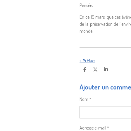
Pensée,
En ce 19 mars, que ces événe
de la préservation de l'envi
monde.
«
18 Mars
P
P
P
A
A
A
R
R
R
Ajouter un comme
T
T
T
A
A
A
G
G
G
Nom *
E
E
E
R
R
R
Adresse e-mail *