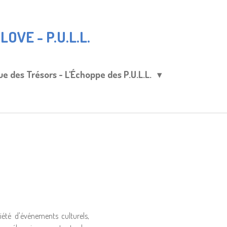
OVE - P.U.L.L.
ue des Trésors - L'Échoppe des P.U.L.L.
été d'événements culturels,