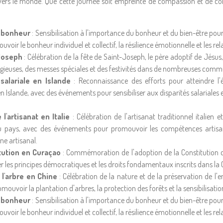
travers le monde. Que cette journée soit empreinte de compassion et de c
 bonheur
: Sensibilisation à l'importance du bonheur et du bien-être pou
uvoir le bonheur individuel et collectif, la résilience émotionnelle et les rel
Joseph
: Célébration de la fête de Saint-Joseph, le père adoptif de Jésus,
ligieuses, des messes spéciales et des festivités dans de nombreuses com
salariale en Islande
: Reconnaissance des efforts pour atteindre l'ég
Islande, avec des événements pour sensibiliser aux disparités salariales e
l'artisanat en Italie
: Célébration de l'artisanat traditionnel italien
u pays, avec des événements pour promouvoir les compétences artisanal
ne artisanal.
tution en Curaçao
: Commémoration de l'adoption de la Constitution d
 les principes démocratiques et les droits fondamentaux inscrits dans la 
l'arbre en Chine
: Célébration de la nature et de la préservation de l
uvoir la plantation d'arbres, la protection des forêts et la sensibilisation
 bonheur
: Sensibilisation à l'importance du bonheur et du bien-être pou
uvoir le bonheur individuel et collectif, la résilience émotionnelle et les rel