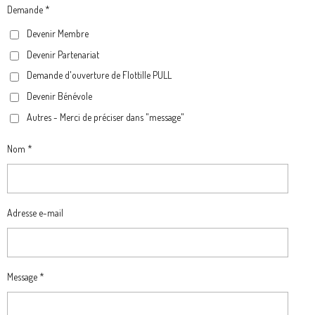
B
A
O
G
Demande *
O
G
K
R
Devenir Membre
O
R
A
Devenir Partenariat
K
A
M
M
Demande d'ouverture de Flottille PULL
Devenir Bénévole
Autres - Merci de préciser dans "message"
Nom *
Adresse e-mail
Message *