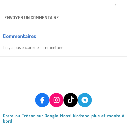
ENVOYER UN COMMENTAIRE
Commentaires
Il n'y a pas encore de commentaire.
F
I
T
T
A
N
I
E
Carte au Trésor
sur Google Maps! N'attend plus et monte à
C
S
K
L
bord
E
T
T
E