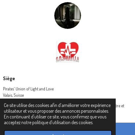
Siège
Pirates' Union of Light and Love
Valais, Suisse
Ce site utilise des cookies afin d’améliorer votre expérience
© 2024 Pirates' Union of Light and Love - L' Union des Pirates de lumière et
utilisateur et vous proposer des annonces personnalisées.
amour (P.U.L.L.)
En continuant d'utiliser ce site, vous confirmez que vous
acceptez notre politique d’utilisation des cookies.