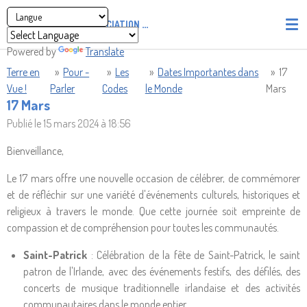
Passer
ASSOCIATION
PIRATES' UNION OF LIGHT AND LOVE - P.U
au
contenu
Powered by
Translate
principal
Terre en
»
Pour -
»
Les
»
Dates Importantes dans
»
17
Vue !
Parler
Codes
le Monde
Mars
17 Mars
Publié le 15 mars 2024 à 18:56
Bienveillance,
Le 17 mars offre une nouvelle occasion de célébrer, de commémorer
et de réfléchir sur une variété d'événements culturels, historiques et
religieux à travers le monde. Que cette journée soit empreinte de
compassion et de compréhension pour toutes les communautés.
Saint-Patrick
: Célébration de la fête de Saint-Patrick, le saint
patron de l'Irlande, avec des événements festifs, des défilés, des
concerts de musique traditionnelle irlandaise et des activités
communautaires dans le monde entier.