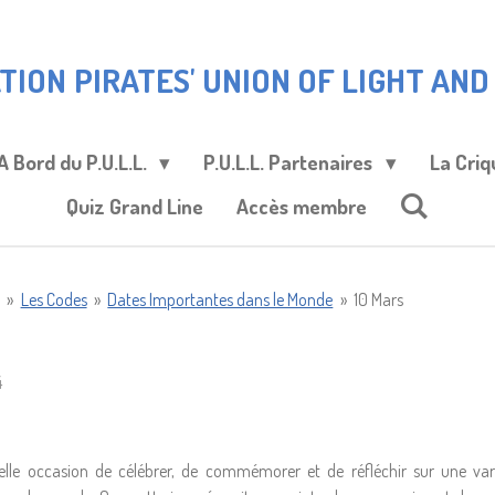
TION
PIRATES' UNION OF LIGHT AND L
A Bord du P.U.L.L.
P.U.L.L. Partenaires
La Criq
Quiz Grand Line
Accès membre
»
Les Codes
»
Dates Importantes dans le Monde
»
10 Mars
4
lle occasion de célébrer, de commémorer et de réfléchir sur une vari