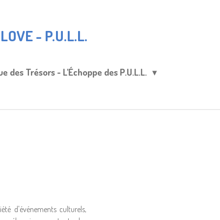
OVE - P.U.L.L.
ue des Trésors - L'Échoppe des P.U.L.L.
été d'événements culturels,