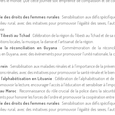
travers le monde. Que cette journée soit empreinte de compassion et de c
le des droits des femmes rurales
: Sensibilisation aux défis spécifi
ieu rural, avec des initiatives pour promouvoir l'égalité des sexes, l'
ase.
 Tibesti au Tchad
: Célébration de la région du Tibesti au Tchad et de s
ions locales, la musique, la danse et l'artisanat de la région.
e la réconciliation en Guyana
: Commémoration de la réconcilia
n Guyana, avec des événements pour promouvoir l'unité nationale, la c
rein
: Sensibilisation aux maladies rénales et à l'importance de la préve
ons rénales, avec des initiatives pour promouvoir la santé rénale et le bien
l'alphabétisation en Lituanie
: Célébration de l'alphabétisation et de
uvoir la lecture, encourager l'accès à l'éducation et sensibiliser à l'imp
 au Maroc
: Reconnaissance du rôle crucial de la police dans la sécurité
ts pour honorer les forces de l'ordre et promouvoir la coopération entre
le des droits des femmes rurales
: Sensibilisation aux défis spécifi
ieu rural, avec des initiatives pour promouvoir l'égalité des sexes, l'