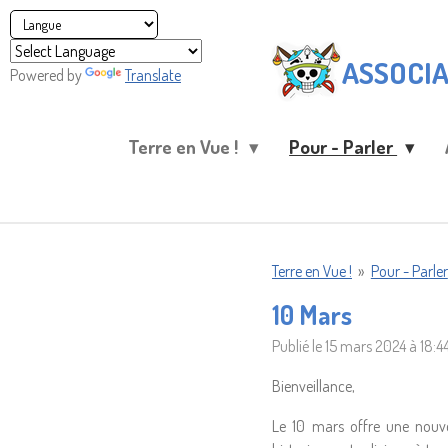
Passer
au
ASSOCIA
contenu
Powered by
Translate
principal
Terre en Vue !
Pour - Parler
Terre en Vue !
»
Pour - Parler
10 Mars
Publié le 15 mars 2024 à 18:4
Bienveillance,
Le 10 mars offre une nouve