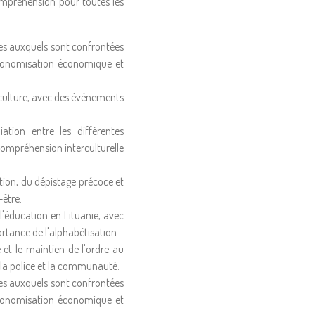
ompréhension pour toutes les
ques auxquels sont confrontées
autonomisation économique et
a culture, avec des événements
tion entre les différentes
ompréhension interculturelle
ntion, du dépistage précoce et
-être.
 l'éducation en Lituanie, avec
ortance de l'alphabétisation.
 et le maintien de l'ordre au
 la police et la communauté.
ques auxquels sont confrontées
autonomisation économique et