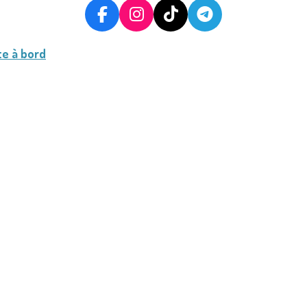
F
I
T
T
A
N
I
E
C
S
K
L
te à bord
E
T
T
E
B
A
O
G
O
G
K
R
O
R
A
K
A
M
M