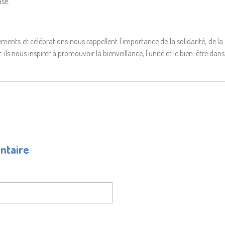
ase.
ents et célébrations nous rappellent l'importance de la solidarité, de la 
t-ils nous inspirer à promouvoir la bienveillance, l'unité et le bien-être da
ntaire