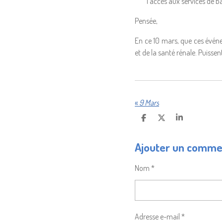
l'accès aux services de b
Pensée,
En ce 10 mars, que ces événem
et de la santé rénale. Puissen
«
9 Mars
P
P
P
A
A
A
R
R
R
Ajouter un comme
T
T
T
A
A
A
G
G
G
Nom *
E
E
E
R
R
R
Adresse e-mail *