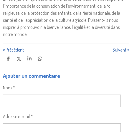
l'importance de la conservation de l'environnement, de la foi
religieuse, de la protection des enfants, de la fierté nationale, de la
santé et de l'appréciation de la culture agricole. Puissent-ils nous
inspirer à promouvoir la bienveillance, l'égalité et la diversité dans
notre monde.
«
Précédent
Suivant
»
P
P
P
P
A
A
A
A
R
R
R
R
Ajouter un commentaire
T
T
T
T
A
A
A
A
G
G
G
G
Nom *
E
E
E
E
R
R
R
R
Adresse e-mail *