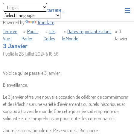
Passer
ASSOCIATION
PIRATES' UNION OF LIGHT AND LOVE - P.U
au
contenu
Powered by
Translate
principal
Terre en
»
Pour -
»
Les
»
Dates Importantes dans
»
3
Vue !
Parler
Codes
le Monde
Janvier
3 Janvier
Publié le 28 juillet 2024 à 16:56
Voici ce qui se passe le 3 janvier :
Bienveillance,
Le 3 janvier offre une nouvelle occasion de célébrer, de commémorer
et de réfléchir sur une variété d'événements culturels, historiques et
sociaux à travers le monde. Que cette journée soit empreinte de
solidarité et de compréhension pour toutes les communautés.
Journée Internationale des Réserves de la Biosphère :