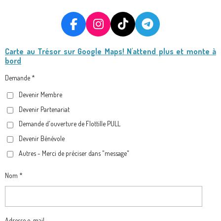
F
I
T
T
A
N
I
E
Carte au Trésor
sur Google Maps! N'attend plus et monte à
C
S
K
L
bord
E
T
T
E
B
A
O
G
Demande *
O
G
K
R
Devenir Membre
O
R
A
Devenir Partenariat
K
A
M
M
Demande d'ouverture de Flottille PULL
Devenir Bénévole
Autres - Merci de préciser dans "message"
Nom *
Adresse e-mail