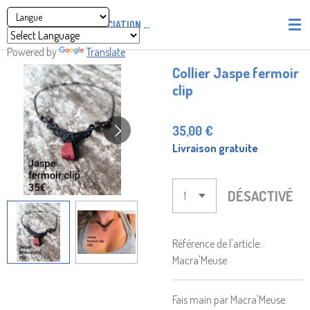
Passer
ASSOCIATION
PIRATES' UNION OF LIGHT AND LOVE - P.U
au
contenu
Powered by
Translate
principal
Collier Jaspe fermoir
clip
35,00 €
Livraison gratuite
DÉSACTIVÉ
Référence de l'article:
Macra'Meuse
Fais main par Macra'Meuse