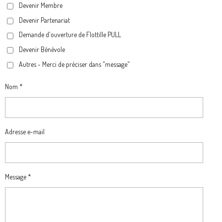
Devenir Membre
O
R
A
Devenir Partenariat
K
A
M
M
Demande d'ouverture de Flottille PULL
Devenir Bénévole
Autres - Merci de préciser dans "message"
Nom *
Adresse e-mail
Message *