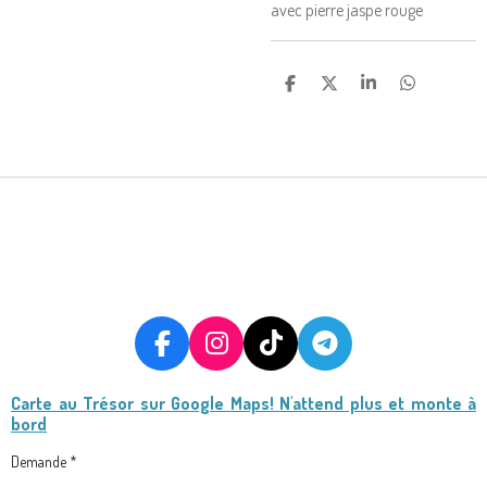
avec pierre jaspe rouge
P
P
P
P
A
A
A
A
R
R
R
R
T
T
T
T
A
A
A
A
G
G
G
G
E
E
E
E
R
R
R
R
F
I
T
T
A
N
I
E
Carte au Trésor
sur Google Maps! N'attend plus et monte à
C
S
K
L
bord
E
T
T
E
B
A
O
G
Demande *
O
G
K
R