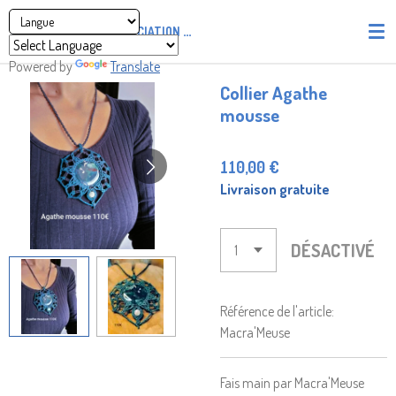
Passer
ASSOCIATION
PIRATES' UNION OF LIGHT AND LOVE - P.U
au
contenu
Powered by
Translate
principal
Collier Agathe
mousse
110,00 €
Livraison gratuite
DÉSACTIVÉ
Référence de l'article:
Macra'Meuse
Fais main par Macra'Meuse