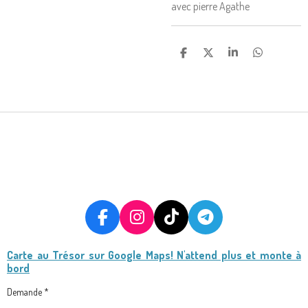
avec pierre Agathe
P
P
P
P
A
A
A
A
R
R
R
R
T
T
T
T
A
A
A
A
G
G
G
G
E
E
E
E
R
R
R
R
F
I
T
T
A
N
I
E
Carte au Trésor
sur Google Maps! N'attend plus et monte à
C
S
K
L
bord
E
T
T
E
B
A
O
G
Demande *
O
G
K
R