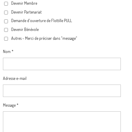
Devenir Membre
O
R
A
Devenir Partenariat
K
A
M
M
Demande d'ouverture de Flottille PULL
Devenir Bénévole
Autres - Merci de préciser dans "message"
Nom *
Adresse e-mail
Message *