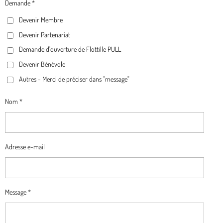
Demande *
B
A
O
G
Devenir Membre
O
G
K
R
O
R
A
Devenir Partenariat
K
A
M
Demande d'ouverture de Flottille PULL
M
Devenir Bénévole
Autres - Merci de préciser dans "message"
Nom *
Adresse e-mail
Message *