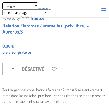
Passer
ASSOCIATION
PIRATES' UNION OF LIGHT AND LOVE - P.U.L.L
au
contenu
Powered by
Translate
principal
Relation Flammes Jummelles (prix libre) -
Aurorus.S
0,00 €
Livraison gratuite
DÉSACTIVÉ
Tout l'argent des consultations faites par Aurorus.S sera entièrement
remis dans l'association, prix libre. Les consultations se font sur rendez
-vous et le paiement sera fait avant celui-ci.