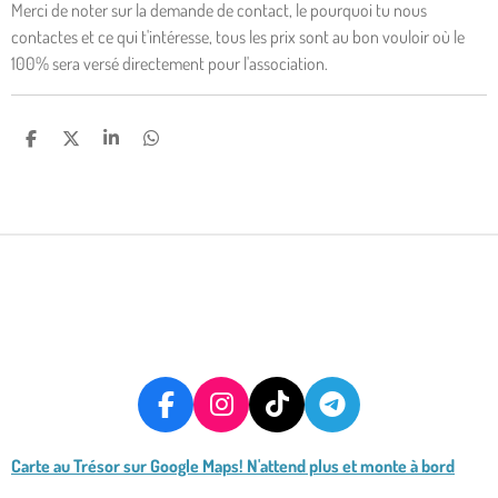
Merci de noter sur la demande de contact, le pourquoi tu nous
contactes et ce qui t'intéresse, tous les prix sont au bon vouloir où le
100% sera versé directement pour l'association.
P
P
P
P
A
A
A
A
R
R
R
R
T
T
T
T
A
A
A
A
G
G
G
G
E
E
E
E
R
R
R
R
F
I
T
T
A
N
I
E
Carte au Trésor
sur Google Maps! N'attend plus et monte à bord
C
S
K
L
E
T
T
E