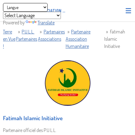
Passer
ASSOCIATION
PIRATES' UNION OF LIGHT AND LOVE - P.U
au
contenu
Powered by
Translate
principal
Terre
»
P.U.L.L.
»
Partenaires
»
Partenaire
»
Fatimah
en Vue
Partenaires
Associations
Association
Islamic
!
Humanitaire
Initiative
Fatimah Islamic Initiative
Partenaire officiel des P.U.L.L.