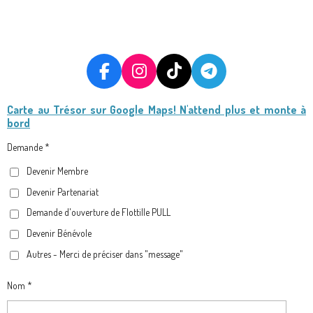
F
I
T
T
A
N
I
E
Carte au Trésor
sur Google Maps! N'attend plus et monte à
C
S
K
L
bord
E
T
T
E
B
A
O
G
Demande *
O
G
K
R
Devenir Membre
O
R
A
Devenir Partenariat
K
A
M
M
Demande d'ouverture de Flottille PULL
Devenir Bénévole
Autres - Merci de préciser dans "message"
Nom *