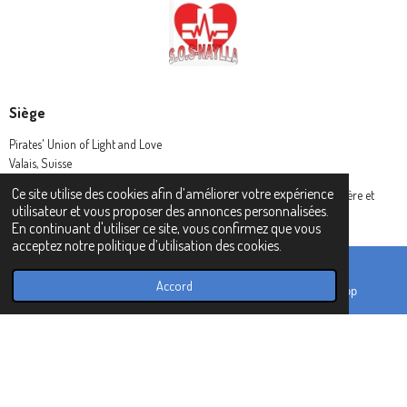
Siège
Pirates' Union of Light and Love
Valais, Suisse
Ce site utilise des cookies afin d’améliorer votre expérience
© 2024 Pirates' Union of Light and Love - L' Union des Pirates de lumière et
utilisateur et vous proposer des annonces personnalisées.
amour (P.U.L.L.)
En continuant d'utiliser ce site, vous confirmez que vous
acceptez notre politique d’utilisation des cookies.
Accord
E-mail
TikTok
WhatsApp