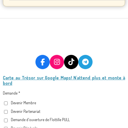
F
I
T
T
A
N
I
E
Carte au Trésor
sur Google Maps! N'attend plus et monte à
C
S
K
L
bord
E
T
T
E
B
A
O
G
Demande *
O
G
K
R
Devenir Membre
O
R
A
Devenir Partenariat
K
A
M
M
Demande d'ouverture de Flottille PULL