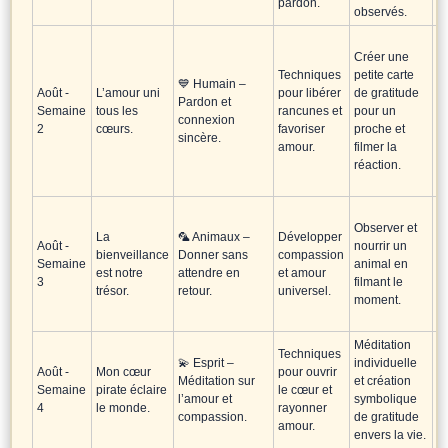
pardon.
observés.
Créer une
M
Techniques
petite carte
co
💙 Humain –
Août -
L’amour uni
pour libérer
de gratitude
c
Pardon et
Semaine
tous les
rancunes et
pour un
c
connexion
2
cœurs.
favoriser
proche et
m
sincère.
amour.
filmer la
po
réaction.
li
M
Observer et
co
La
🦜 Animaux –
Développer
Août -
nourrir un
s
bienveillance
Donner sans
compassion
Semaine
animal en
c
est notre
attendre en
et amour
3
filmant le
p
trésor.
retour.
universel.
moment.
a
li
Méditation
Techniques
💫 Esprit –
individuelle
Août -
Mon cœur
pour ouvrir
M
Méditation sur
et création
Semaine
pirate éclaire
le cœur et
co
l’amour et
symbolique
4
le monde.
rayonner
en
compassion.
de gratitude
amour.
envers la vie.